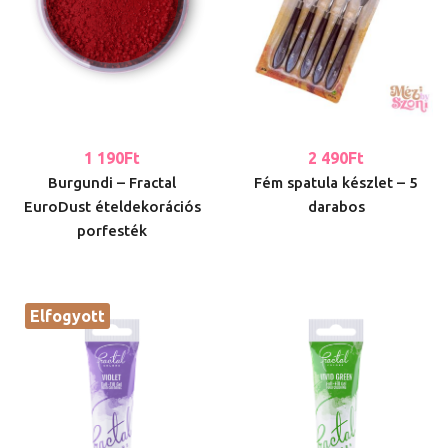
1 190
Ft
2 490
Ft
Burgundi – Fractal
Fém spatula készlet – 5
EuroDust ételdekorációs
darabos
porfesték
Elfogyott