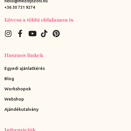
hello@mezibyszoni.hu
+36 30 731 9274
Kövess a többi oldalamon is
Hasznos linkek
Egyedi ajánlatkérés
Blog
Workshopok
Webshop
Ajándékutalvány
Információk