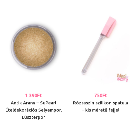
1 390
Ft
750
Ft
Antik Arany – SuPearl
Rózsaszín szilikon spatula
Ételdekorációs Selyempor,
– kis méretű fejjel
Lüszterpor