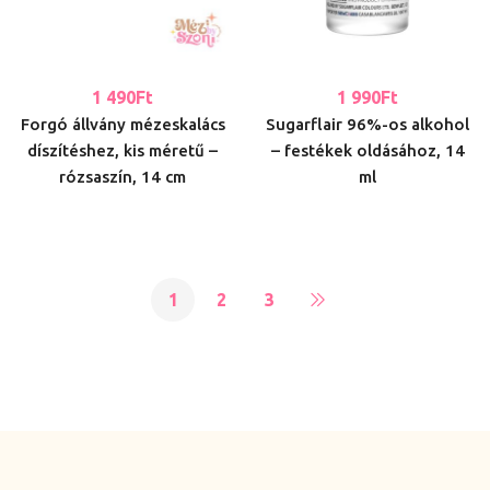
1 490
Ft
1 990
Ft
Forgó állvány mézeskalács
Sugarflair 96%-os alkohol
díszítéshez, kis méretű –
– festékek oldásához, 14
rózsaszín, 14 cm
ml
1
2
3