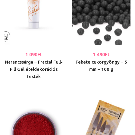
1 090
Ft
1 490
Ft
Narancssárga – Fractal Full-
Fekete cukorgyöngy – 5
Fill Gél ételdekorációs
mm – 100 g
festék