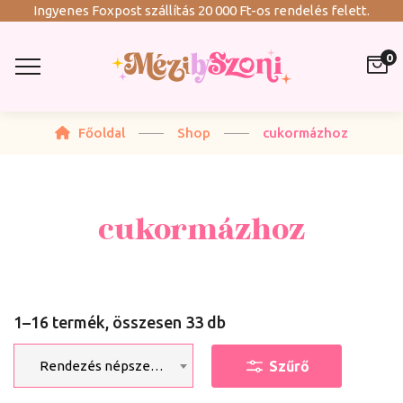
Ingyenes Foxpost szállítás 20 000 Ft-os rendelés felett.
0
Főoldal
Shop
cukormázhoz
cukormázhoz
1–16 termék, összesen 33 db
Szűrő
Rendezés népszerűség szerint