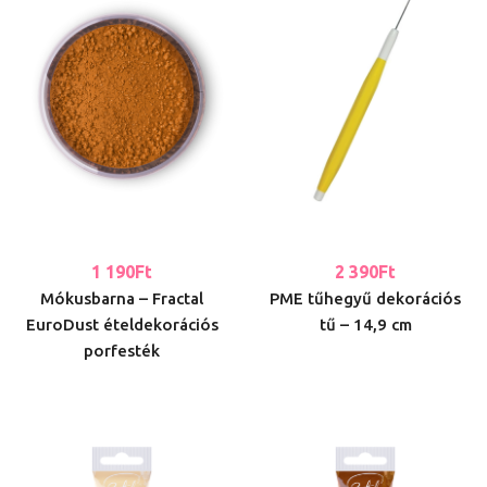
1 190
Ft
2 390
Ft
Mókusbarna – Fractal
PME tűhegyű dekorációs
EuroDust ételdekorációs
tű – 14,9 cm
porfesték