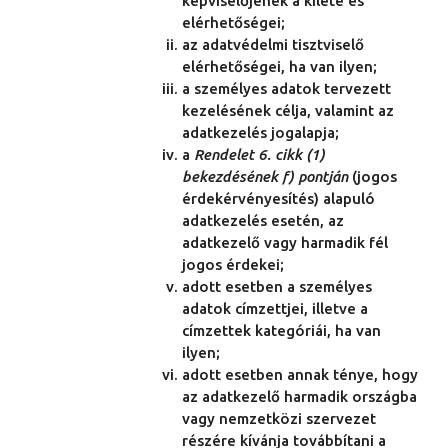
képviselőjének a kiléte és
elérhetőségei;
az adatvédelmi tisztviselő
elérhetőségei, ha van ilyen;
a személyes adatok tervezett
kezelésének célja, valamint az
adatkezelés jogalapja;
a
Rendelet 6. cikk (1)
bekezdésének f) pontján
(jogos
érdekérvényesítés) alapuló
adatkezelés esetén, az
adatkezelő vagy harmadik fél
jogos érdekei;
adott esetben a személyes
adatok címzettjei, illetve a
címzettek kategóriái, ha van
ilyen;
adott esetben annak ténye, hogy
az adatkezelő harmadik országba
vagy nemzetközi szervezet
részére kívánja továbbítani a