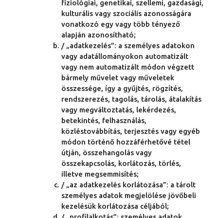
fiziológiai, genetikai, szellemi, gazdasági,
kulturális vagy szociális azonosságára
vonatkozó egy vagy több tényező
alapján azonosítható;
/ „adatkezelés”: a személyes adatokon
vagy adatállományokon automatizált
vagy nem automatizált módon végzett
bármely művelet vagy műveletek
összessége, így a gyűjtés, rögzítés,
rendszerezés, tagolás, tárolás, átalakítás
vagy megváltoztatás, lekérdezés,
betekintés, felhasználás,
közléstovábbítás, terjesztés vagy egyéb
módon történő hozzáférhetővé tétel
útján, összehangolás vagy
összekapcsolás, korlátozás, törlés,
illetve megsemmisítés;
/ „az adatkezelés korlátozása”: a tárolt
személyes adatok megjelölése jövőbeli
kezelésük korlátozása céljából;
/ „profilalkotás”: személyes adatok