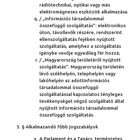
rádiótechnikai, optikai vagy más
elektromágneses eszközök alkalmazása.
/ „információs társadalommal
összefüggő szolgáltatás”: elektronikus
úton, távollevők részére, rendszerint
ellenszolgáltatás fejében nyújtott
szolgáltatás, amelyhez a szolgáltatás
igénybe vevője egyedileg fér hozzá;
/ „Magyarország területéről nyújtott
szolgáltatás”: Magyarország területén
lévő székhelyén, telephelyén vagy
lakóhelyén az adottinformációs
társadalommal összefüggő
szolgáltatással kapcsolatos tényleges
tevékenységet végző szolgáltató által
nyújtott információs társadalommal
összefüggő szolgáltatás.
§ Alkalmazandó főbb jogszabályok
A Parlament és a Tanács, természetes