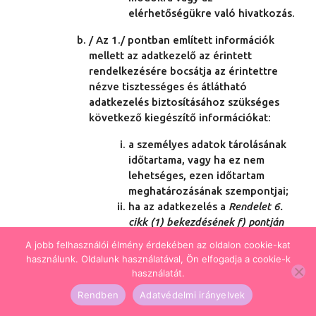
elérhetőségükre való hivatkozás.
/ Az 1./ pontban említett információk
mellett az adatkezelő az érintett
rendelkezésére bocsátja az érintettre
nézve tisztességes és átlátható
adatkezelés biztosításához szükséges
következő kiegészítő információkat:
a személyes adatok tárolásának
időtartama, vagy ha ez nem
lehetséges, ezen időtartam
meghatározásának szempontjai;
ha az adatkezelés a
Rendelet 6.
cikk (1) bekezdésének f) pontján
(jogos érdek) alapul, az
A jobb felhasználói élmény érdekében az oldalon cookie-kat
adatkezelő vagy harmadik fél
használunk. Oldalunk használatával, Ön elfogadja a cookie-k
jogos érdekeiről;
használatát.
az érintett azon joga, hogy
Rendben
Adatvédelmi irányelvek
kérelmezheti az adatkezelőtől a
rá vonatkozó személyes