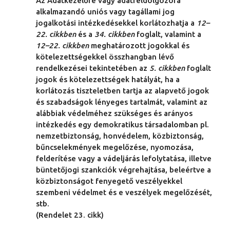
Az Adatkezelőre vagy adatfeldolgozóra
alkalmazandó uniós vagy tagállami jog
jogalkotási intézkedésekkel korlátozhatja a
12–
22. cikkben
és a
34. cikkben
foglalt, valamint a
12–22. cikkben
meghatározott jogokkal és
kötelezettségekkel összhangban lévő
rendelkezései tekintetében az
5. cikkben
foglalt
jogok és kötelezettségek hatályát, ha a
korlátozás tiszteletben tartja az alapvető jogok
és szabadságok lényeges tartalmát, valamint az
alábbiak védelméhez szükséges és arányos
intézkedés egy demokratikus társadalomban pl.
nemzetbiztonság, honvédelem, közbiztonság,
bűncselekmények megelőzése, nyomozása,
felderítése vagy a vádeljárás lefolytatása, illetve
büntetőjogi szankciók végrehajtása, beleértve a
közbiztonságot fenyegető veszélyekkel
szembeni védelmet és e veszélyek megelőzését,
stb.
(Rendelet 23. cikk)