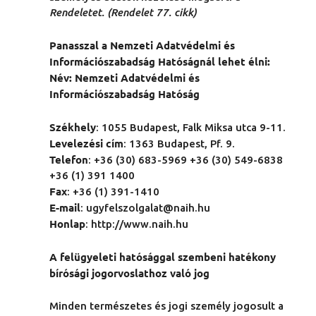
Rendeletet. (Rendelet 77. cikk)
Panasszal a Nemzeti Adatvédelmi és
Információszabadság Hatóságnál lehet élni:
Név: Nemzeti Adatvédelmi és
Információszabadság Hatóság
Székhely
: 1055 Budapest, Falk Miksa utca 9-11.
Levelezési cím
: 1363 Budapest, Pf. 9.
Telefon
: +36 (30) 683-5969 +36 (30) 549-6838
+36 (1) 391 1400
Fax
: +36 (1) 391-1410
E-mail
: ugyfelszolgalat@naih.hu
Honlap
: http://www.naih.hu
A felügyeleti hatósággal szembeni hatékony
bírósági jogorvoslathoz való jog
Minden természetes és jogi személy jogosult a