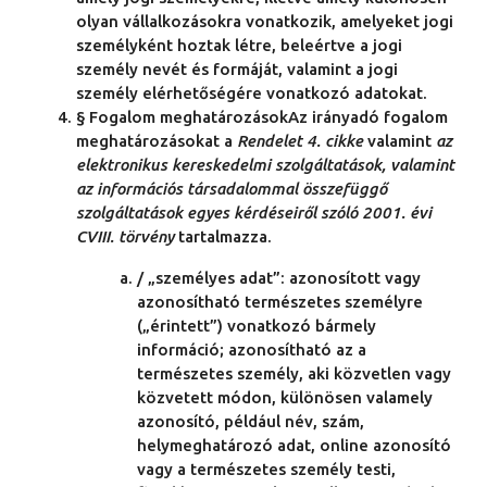
olyan vállalkozásokra vonatkozik, amelyeket jogi
személyként hoztak létre, beleértve a jogi
személy nevét és formáját, valamint a jogi
személy elérhetőségére vonatkozó adatokat.
§ Fogalom meghatározásokAz irányadó fogalom
meghatározásokat a
Rendelet 4. cikke
valamint
az
elektronikus kereskedelmi szolgáltatások, valamint
az információs társadalommal összefüggő
szolgáltatások egyes kérdéseiről szóló 2001. évi
CVIII. törvény
tartalmazza.
/ „személyes adat”: azonosított vagy
azonosítható természetes személyre
(„érintett”) vonatkozó bármely
információ; azonosítható az a
természetes személy, aki közvetlen vagy
közvetett módon, különösen valamely
azonosító, például név, szám,
helymeghatározó adat, online azonosító
vagy a természetes személy testi,