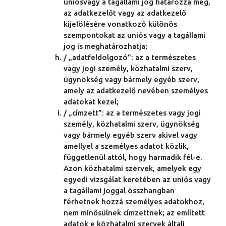
uniósvagy a tagállami jog határozza meg,
az adatkezelőt vagy az adatkezelő
kijelölésére vonatkozó különös
szempontokat az uniós vagy a tagállami
jog is meghatározhatja;
/ „adatfeldolgozó”: az a természetes
vagy jogi személy, közhatalmi szerv,
ügynökség vagy bármely egyéb szerv,
amely az adatkezelő nevében személyes
adatokat kezel;
/ „címzett”: az a természetes vagy jogi
személy, közhatalmi szerv, ügynökség
vagy bármely egyéb szerv akivel vagy
amellyel a személyes adatot közlik,
függetlenül attól, hogy harmadik fél-e.
Azon közhatalmi szervek, amelyek egy
egyedi vizsgálat keretében az uniós vagy
a tagállami joggal összhangban
férhetnek hozzá személyes adatokhoz,
nem minősülnek címzettnek; az említett
adatok e közhatalmi szervek általi