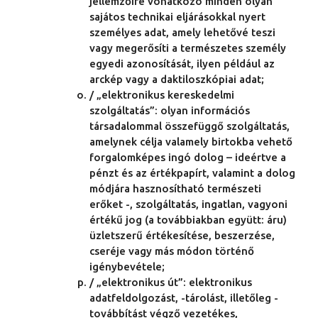
jellemzőire vonatkozó minden olyan
sajátos technikai eljárásokkal nyert
személyes adat, amely lehetővé teszi
vagy megerősíti a természetes személy
egyedi azonosítását, ilyen például az
arckép vagy a daktiloszkópiai adat;
/ „elektronikus kereskedelmi
szolgáltatás”: olyan információs
társadalommal összefüggő szolgáltatás,
amelynek célja valamely birtokba vehető
forgalomképes ingó dolog – ideértve a
pénzt és az értékpapírt, valamint a dolog
módjára hasznosítható természeti
erőket -, szolgáltatás, ingatlan, vagyoni
értékű jog (a továbbiakban együtt: áru)
üzletszerű értékesítése, beszerzése,
cseréje vagy más módon történő
igénybevétele;
/ „elektronikus út”: elektronikus
adatfeldolgozást, -tárolást, illetőleg -
továbbítást végző vezetékes,