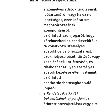
információkról tájékoztatja:
a személyes adatok tárolásának
időtartamáról, vagy ha ez nem
lehetséges, ezen időtartam
meghatározásának
szempontjairól;
az érintett azon jogáról, hogy
kérelmezheti az adatkezelőtől a
rá vonatkozó személyes
adatokhoz való hozzáférést,
azok helyesbítését, törlését vagy
kezelésének korlátozását, és
tiltakozhat az ilyen személyes
adatok kezelése ellen, valamint
az érintett
adathordozhatósághoz való
jogáról;
a
Rendelet 6. cikk (1)
bekezdésének a) pontján
(az
érintett hozzájárulása) vagy a
9.