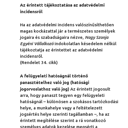
Az érintett tájékoztatása az adatvédelmi
incidensről
Ha az adatvédelmi incidens valószínűsíthetően
magas kockázattal jár a természetes személyek
jogaira és szabadságaira nézve,
Nagy Szonja
Egyéni Vállalkozó
indokolatlan késedelem nélkül
tájékoztatja az érintettet az adatvédelmi
incidensről.
(Rendelet 34. cikk)
A felügyeleti hatóságnál történő
panasztételhez való jog (hatósági
jogorvoslathoz való jog)
Az érintett jogosult
arra, hogy panaszt tegyen egy felügyeleti
hatóságnál – különösen a szokásos tartózkodási
helye, a munkahelye vagy a feltételezett
jogsértés helye szerinti tagállamban –, ha az
érintett megítélése szerint a rá vonatkozó
személyes adatok kezelése megsérti a