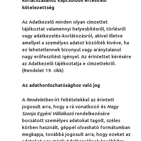
korlátozásához kapcsolódó értesítési
kötelezettség
Az Adatkezelő minden olyan címzettet
tájékoztat valamennyi helyesbítésről, törlésről
vagy adatkezelés-korlátozásról, akivel illetve
amellyel a személyes adatot közölték kivéve, ha
ez lehetetlennek bizonyul vagy aránytalanul
nagy erőfeszítést igényel. Az érintettet kérésére
az Adatkezelő tájékoztatja e címzettekről.
(Rendelet 19. cikk)
Az adathordozhatósághoz való jog
A
Rendeletben
írt feltételekkel az érintett
jogosult arra, hogy a rá vonatkozó és
Nagy
Szonja Egyéni Vállalkozó
rendelkezésére
bocsátott személyes adatokat tagolt, széles
körben használt, géppel olvasható formátumban
megkapja, továbbá jogosult arra, hogy ezeket az