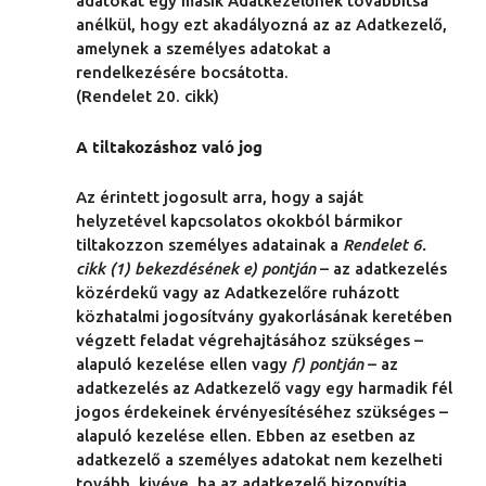
adatokat egy másik Adatkezelőnek továbbítsa
anélkül, hogy ezt akadályozná az az Adatkezelő,
amelynek a személyes adatokat a
rendelkezésére bocsátotta.
(Rendelet 20. cikk)
A tiltakozáshoz való jog
Az érintett jogosult arra, hogy a saját
helyzetével kapcsolatos okokból bármikor
tiltakozzon személyes adatainak a
Rendelet 6.
cikk (1) bekezdésének e) pontján
– az adatkezelés
közérdekű vagy az Adatkezelőre ruházott
közhatalmi jogosítvány gyakorlásának keretében
végzett feladat végrehajtásához szükséges –
alapuló kezelése ellen vagy
f) pontján
– az
adatkezelés az Adatkezelő vagy egy harmadik fél
jogos érdekeinek érvényesítéséhez szükséges –
alapuló kezelése ellen. Ebben az esetben az
adatkezelő a személyes adatokat nem kezelheti
tovább, kivéve, ha az adatkezelő bizonyítja,