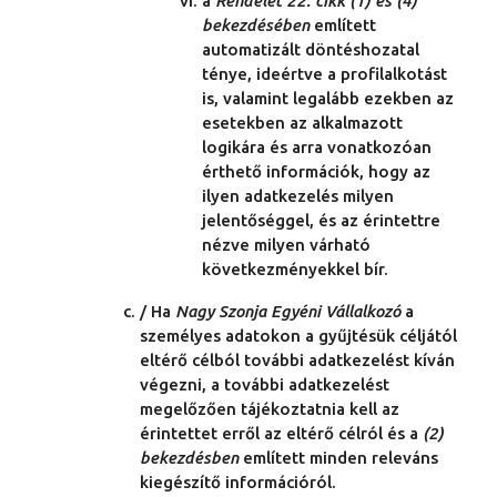
a
Rendelet 22. cikk (1) és (4)
bekezdésében
említett
automatizált döntéshozatal
ténye, ideértve a profilalkotást
is, valamint legalább ezekben az
esetekben az alkalmazott
logikára és arra vonatkozóan
érthető információk, hogy az
ilyen adatkezelés milyen
jelentőséggel, és az érintettre
nézve milyen várható
következményekkel bír.
/ Ha
Nagy Szonja Egyéni Vállalkozó
a
személyes adatokon a gyűjtésük céljától
eltérő célból további adatkezelést kíván
végezni, a további adatkezelést
megelőzően tájékoztatnia kell az
érintettet erről az eltérő célról és a
(2)
bekezdésben
említett minden releváns
kiegészítő információról.