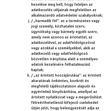
kezelése meg kell, hogy feleljen az
adatkezelés céljainak megfelelően az
alkalmazandó adatvédelmi szabályoknak;
/ „harmadik fél”: az a természetes vagy
jogi személy, közhatalmi szerv,
ügynökség vagy bármely egyéb szerv,
amely nem azonos az érintettel, az
adatkezelővel, az adatfeldolgozóval
vagy azokkal a személyekkel, akik az
adatkezelő vagy adatfeldolgozó
közvetlen irányítása alatt a személyes
adatok kezelésére felhatalmazást
kaptak;
/ „az érintett hozzájárulása”: az érintett
akaratának önkéntes, konkrét és
megfelelő tájékoztatáson alapuló és
egyértelmű kinyilvánítása, amellyel az
érintett nyilatkozat vagy a megerősítést
félreérthetetlenül kifejező cselekedet
útján jelzi, hogy beleegyezését adja az