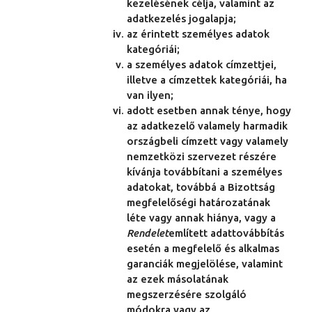
kezelésének célja, valamint az
adatkezelés jogalapja;
az érintett személyes adatok
kategóriái;
a személyes adatok címzettjei,
illetve a címzettek kategóriái, ha
van ilyen;
adott esetben annak ténye, hogy
az adatkezelő valamely harmadik
országbeli címzett vagy valamely
nemzetközi szervezet részére
kívánja továbbítani a személyes
adatokat, továbbá a Bizottság
megfelelőségi határozatának
léte vagy annak hiánya, vagy a
Rendelet
említett adattovábbítás
esetén a megfelelő és alkalmas
garanciák megjelölése, valamint
az ezek másolatának
megszerzésére szolgáló
módokra vagy az