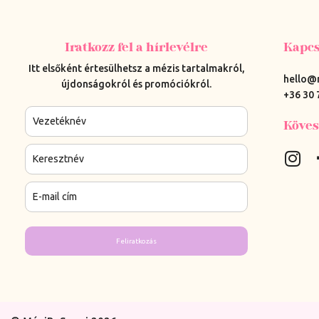
Iratkozz fel a hírlevélre
Kapcs
Itt elsőként értesülhetsz a mézis tartalmakról,
hello@
újdonságokról és promóciókról.
+36 30 
Köves
Feliratkozás