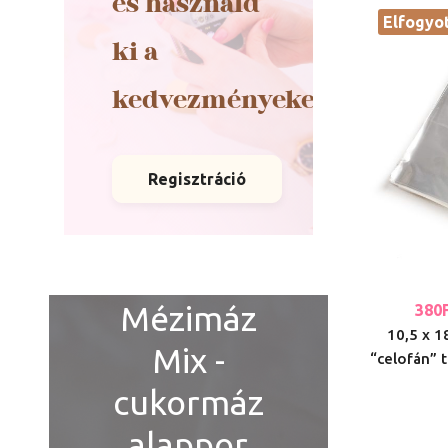
és használd
Elfogyo
ki a
kedvezményeket
Regisztráció
Mézimáz
380
10,5 x 1
Mix -
“celofán” t
cukormáz
alappor