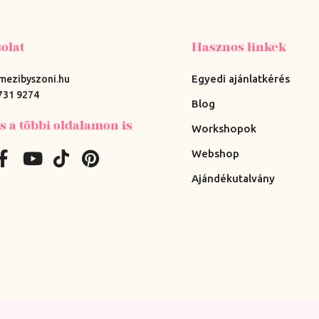
olat
Hasznos linkek
Egyedi ajánlatkérés
mezibyszoni.hu
731 9274
Blog
s a többi oldalamon is
Workshopok
Webshop
Ajándékutalvány