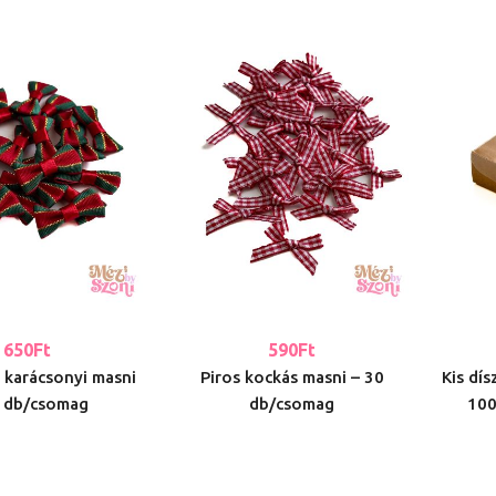
650
Ft
590
Ft
 karácsonyi masni
Piros kockás masni – 30
Kis dí
0 db/csomag
db/csomag
100