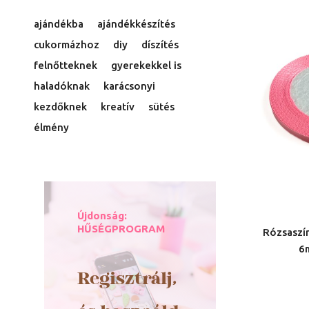
ajándékba
ajándékkészítés
cukormázhoz
diy
díszítés
felnőtteknek
gyerekekkel is
haladóknak
karácsonyi
kezdőknek
kreatív
sütés
élmény
Újdonság:
HŰSÉGPROGRAM
Rózsaszín
6
Regisztrálj,