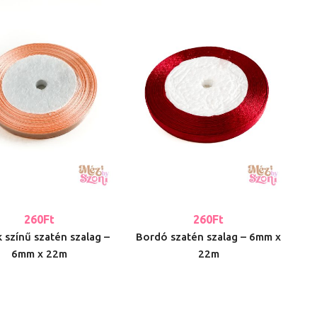
260
Ft
260
Ft
 színű szatén szalag –
Bordó szatén szalag – 6mm x
6mm x 22m
22m