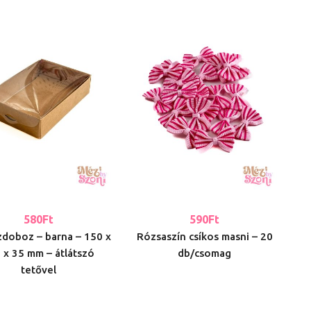
580
Ft
590
Ft
szdoboz – barna – 150 x
Rózsaszín csíkos masni – 20
 x 35 mm – átlátszó
db/csomag
tetővel