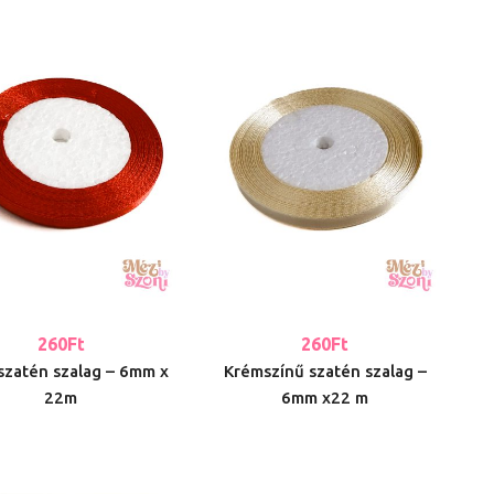
260
Ft
260
Ft
 szatén szalag – 6mm x
Krémszínű szatén szalag –
22m
6mm x22 m