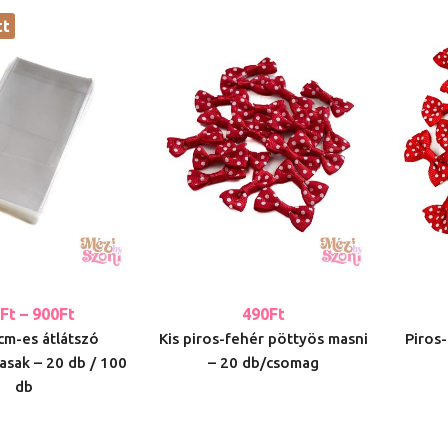
tt
0
Ft
–
900
Ft
490
Ft
cm-es átlátszó
Kis piros-fehér pöttyös masni
Piros
asak – 20 db / 100
– 20 db/csomag
db