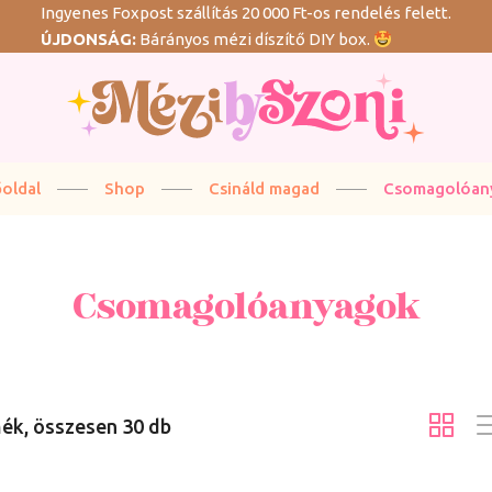
Ingyenes Foxpost szállítás 20 000 Ft-os rendelés felett.
ÚJDONSÁG:
Bárányos mézi díszítő DIY box.
G
oldal
Shop
Csináld magad
Csomagolóan
Csomagolóanyagok
ék, összesen 30 db