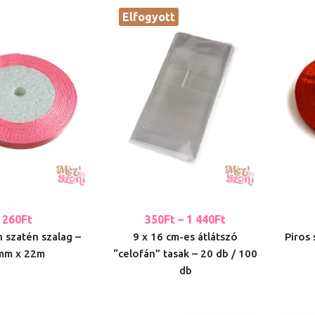
Elfogyott
260
Ft
350
Ft
–
1 440
Ft
 szatén szalag –
9 x 16 cm-es átlátszó
Piros
mm x 22m
“celofán” tasak – 20 db / 100
db