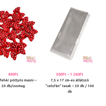
490
Ft
300
Ft
–
1 260
Ft
-fehér pöttyös masni –
7,5 x 17 cm-es átlátszó
20 db/csomag
“celofán” tasak – 20 db / 100
db