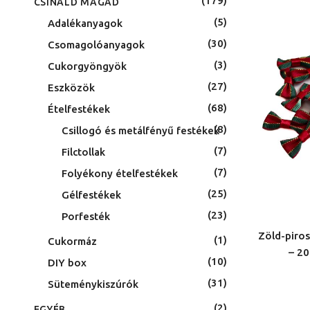
179
CSINÁLD MAGAD
5
Adalékanyagok
30
Csomagolóanyagok
3
Cukorgyöngyök
27
Eszközök
68
Ételfestékek
8
Csillogó és metálfényű festékek
7
Filctollak
7
Folyékony ételfestékek
25
Gélfestékek
23
Porfesték
Zöld-piros
1
Cukormáz
– 2
10
DIY box
31
Süteménykiszúrók
2
EGYÉB