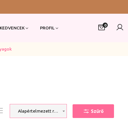
0
KEDVENCEK
PROFIL
yagok
Szűrő
Alapértelmezett rendezés