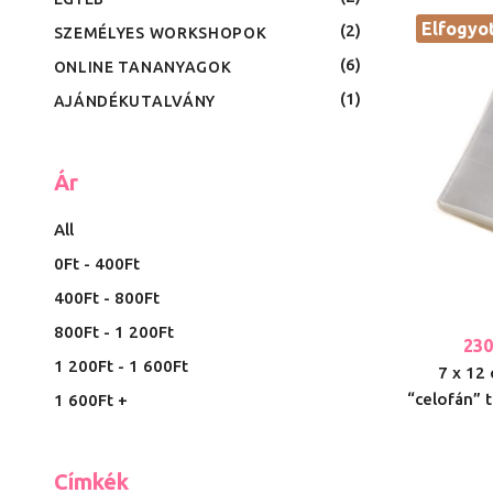
Elfogyo
2
SZEMÉLYES WORKSHOPOK
6
ONLINE TANANYAGOK
1
AJÁNDÉKUTALVÁNY
Ár
All
0
Ft
-
400
Ft
400
Ft
-
800
Ft
800
Ft
-
1 200
Ft
23
1 200
Ft
-
1 600
Ft
7 x 12 
“celofán” t
1 600
Ft
+
Címkék