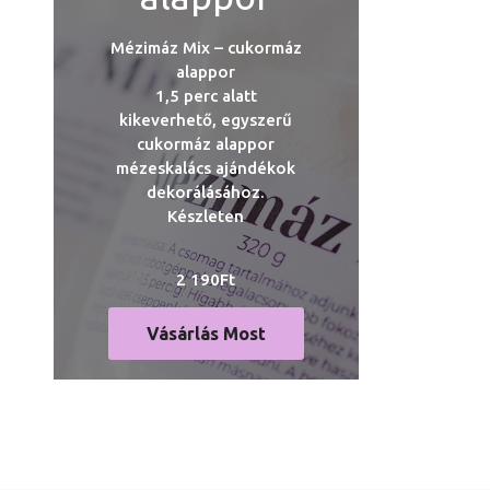
Mézimáz Mix – cukormáz
alappor
1,5 perc alatt
kikeverhető, egyszerű
cukormáz alappor
mézeskalács ajándékok
dekorálásához.
Készleten
2 190
Ft
Vásárlás Most