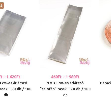
tt
Ft
–
1 620
Ft
460
Ft
–
1 980
Ft
8 cm-es átlátszó
9 x 35 cm-es átlátszó
Barack
asak – 20 db / 100
“celofán” tasak – 20 db / 100
db
db