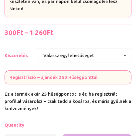
készleten van, és pár napon belül csomagolva lesz
Neked.
300
Ft
–
1 260
Ft
Kiszerelés
Regisztráció – ajándék 250 Hűségponttal
Ez a termék akár
25
hűségpontot is ér, ha regisztrált
profillal vásárolsz – csak tedd a kosárba, és máris gyűlnek a
kedvezmények!
Quantity