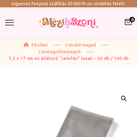
Ingyenes Foxpost szállítás 20 000 Ft-os rendelés felett.
0
Főoldal
Csináld magad
Csomagolóanyagok
7,5 x 17 cm-es átlátszó “celofán” tasak – 20 db / 100 db