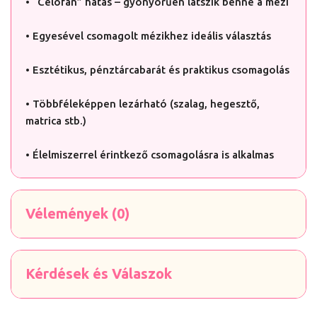
• “Celofán” hatás – gyönyörűen látszik benne a mézi
• Egyesével csomagolt mézikhez ideális választás
• Esztétikus, pénztárcabarát és praktikus csomagolás
• Többféleképpen lezárható (szalag, hegesztő,
matrica stb.)
• Élelmiszerrel érintkező csomagolásra is alkalmas
Vélemények (0)
Kérdések és Válaszok