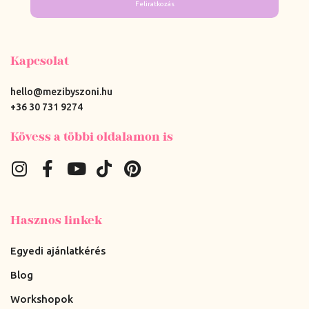
Feliratkozás
Kapcsolat
hello@mezibyszoni.hu
+36 30 731 9274
Kövess a többi oldalamon is
Hasznos linkek
Egyedi ajánlatkérés
Blog
Workshopok