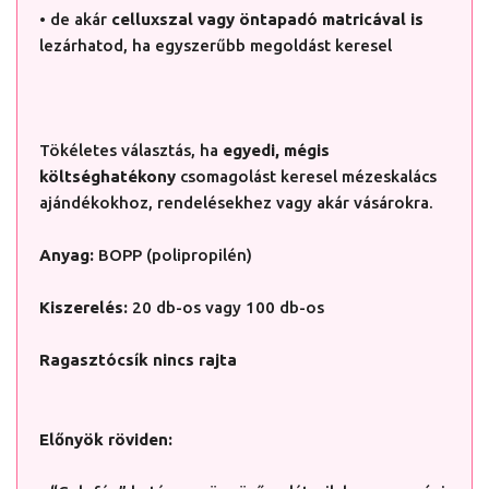
• de akár
celluxszal vagy öntapadó matricával is
lezárhatod, ha egyszerűbb megoldást keresel
Tökéletes választás, ha
egyedi, mégis
költséghatékony
csomagolást keresel mézeskalács
ajándékokhoz, rendelésekhez vagy akár vásárokra.
Anyag:
BOPP (polipropilén)
Kiszerelés:
20 db-os vagy 100 db-os
Ragasztócsík nincs rajta
Előnyök röviden: