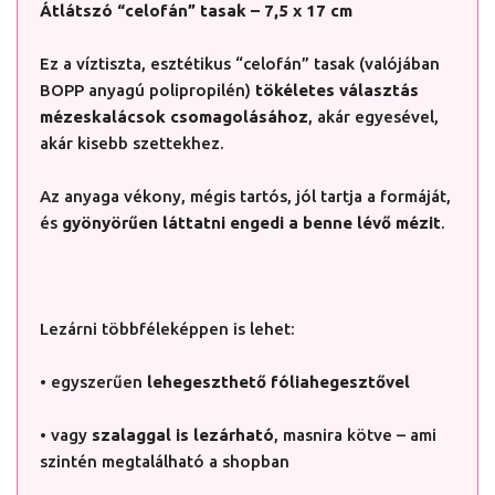
Átlátszó “celofán” tasak – 7,5 x 17 cm
Ez a víztiszta, esztétikus “celofán” tasak (valójában
BOPP anyagú polipropilén)
tökéletes választás
mézeskalácsok csomagolásához
, akár egyesével,
akár kisebb szettekhez.
Az anyaga vékony, mégis tartós, jól tartja a formáját,
és
gyönyörűen láttatni engedi a benne lévő mézit
.
Lezárni többféleképpen is lehet:
• egyszerűen
lehegeszthető fóliahegesztővel
• vagy
szalaggal is lezárható
, masnira kötve – ami
szintén megtalálható a shopban