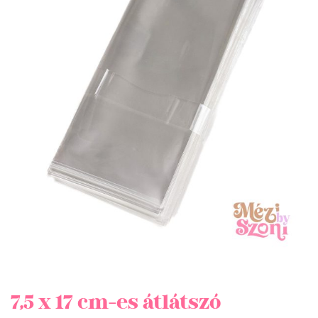
7,5 x 17 cm-es átlátszó