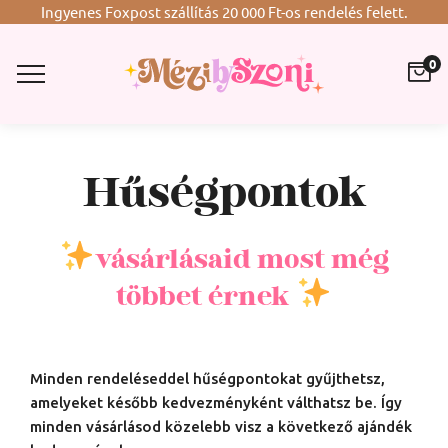
Ingyenes Foxpost szállítás 20 000 Ft-os rendelés felett.
0
Hűségpontok
vásárlásaid most még
többet érnek
Minden rendeléseddel hűségpontokat gyűjthetsz,
amelyeket később kedvezményként válthatsz be. Így
minden vásárlásod közelebb visz a következő ajándék