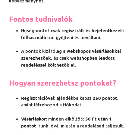
kedvezményhez.
Fontos tudnivalók
csak regisztrált és bejelentkezett
Hűségpontot
felhasználó
tud gyűjteni és beváltani.
webshopos vásárlásokkal
A pontok kizárólag a
szerezhetőek
csak webshopban leadott
, és
rendeléssel
költhetők el
.
Hogyan szerezhetsz pontokat?
Regisztrációval:
250 pontot
ajándékba kapsz
,
amint létrehozod a fiókodat.
Vásárláskor:
5
0 Ft után 1
minden elköltött
pontot
írunk jóvá, miután a rendelésed teljesült.