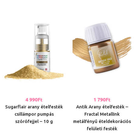
4 990
Ft
1 790
Ft
Sugarflair arany ételfesték
Antik Arany ételfesték –
csillámpor pumpás
Fractal MetallInk
szórófejjel – 10 g
metálfényű ételdekorációs
felületi festék