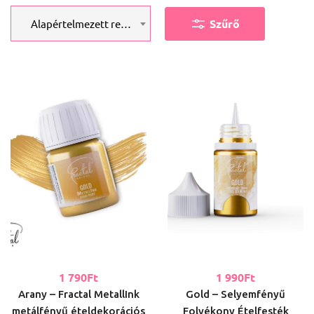
Szűrő
Alapértelmezett rendezés
1 790
Ft
1 990
Ft
Arany – Fractal MetallInk
Gold – Selyemfényű
metálfényű ételdekorációs
Folyékony Ételfesték