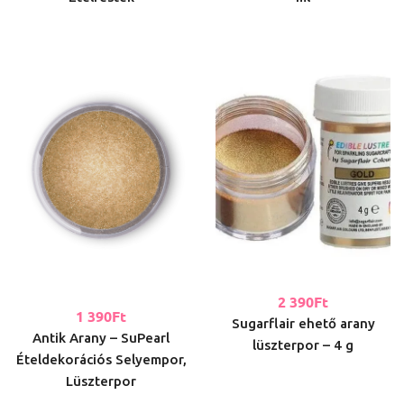
2 390
Ft
1 390
Ft
Sugarflair ehető arany
Antik Arany – SuPearl
lüszterpor – 4 g
Ételdekorációs Selyempor,
Lüszterpor