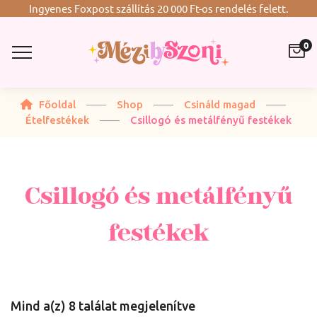
Ingyenes Foxpost szállítás 20 000 Ft-os rendelés felett.
0
Főoldal
Shop
Csináld magad
Ételfestékek
Csillogó és metálfényű festékek
Csillogó és metálfényű
festékek
Mind a(z) 8 találat megjelenítve