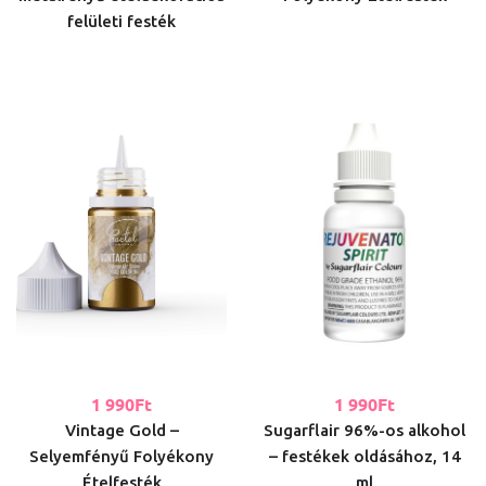
felületi festék
1 990
Ft
1 990
Ft
Vintage Gold –
Sugarflair 96%-os alkohol
Selyemfényű Folyékony
– festékek oldásához, 14
Ételfesték
ml