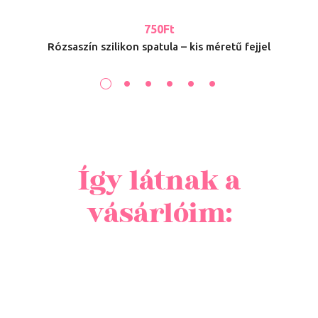
750
Ft
Rózsaszín szilikon spatula – kis méretű fejjel
Így látnak a
vásárlóim: