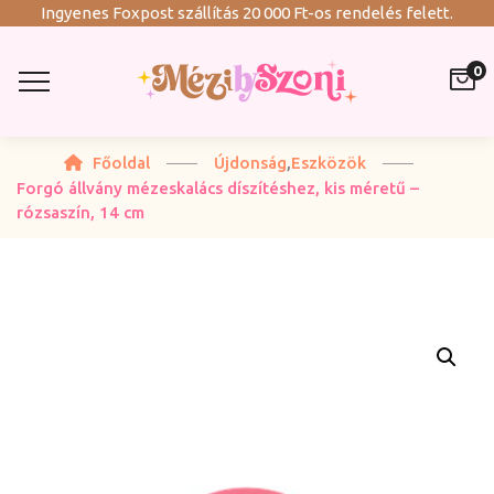
Ingyenes Foxpost szállítás 20 000 Ft-os rendelés felett.
0
Főoldal
Újdonság
,
Eszközök
Forgó állvány mézeskalács díszítéshez, kis méretű –
rózsaszín, 14 cm