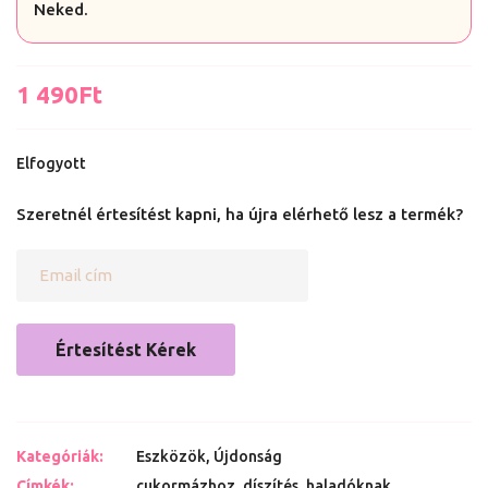
Neked.
1 490
Ft
Elfogyott
Szeretnél értesítést kapni, ha újra elérhető lesz a termék?
Értesítést Kérek
Kategóriák:
Eszközök
,
Újdonság
Címkék:
cukormázhoz
,
díszítés
,
haladóknak
,