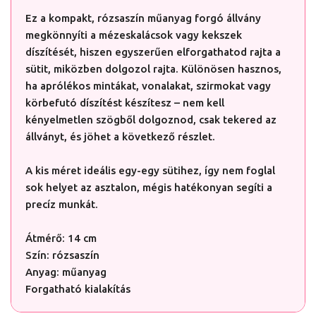
Ez a kompakt, rózsaszín műanyag forgó állvány
megkönnyíti a mézeskalácsok vagy kekszek
díszítését, hiszen egyszerűen elforgathatod rajta a
sütit, miközben dolgozol rajta. Különösen hasznos,
ha aprólékos mintákat, vonalakat, szirmokat vagy
körbefutó díszítést készítesz – nem kell
kényelmetlen szögből dolgoznod, csak tekered az
állványt, és jöhet a következő részlet.
A kis méret ideális egy-egy sütihez, így nem foglal
sok helyet az asztalon, mégis hatékonyan segíti a
precíz munkát.
Átmérő: 14 cm
Szín: rózsaszín
Anyag: műanyag
Forgatható kialakítás