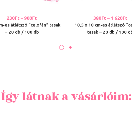
230
Ft
–
900
Ft
380
Ft
–
1 620
Ft
m-es átlátszó “celofán” tasak
10,5 x 18 cm-es átlátszó “c
– 20 db / 100 db
tasak – 20 db / 100 d
Így látnak a vásárlóim: