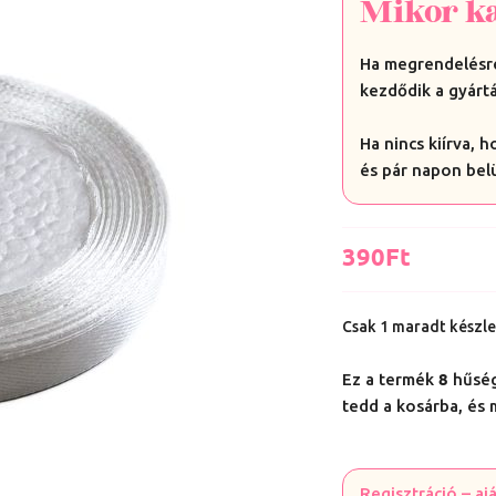
Mikor k
Ha megrendelésre
kezdődik a gyártá
Ha nincs kiírva, 
és pár napon bel
390
Ft
Csak 1 maradt készl
8
Ez a termék
hűségp
tedd a kosárba, és
Regisztráció – a