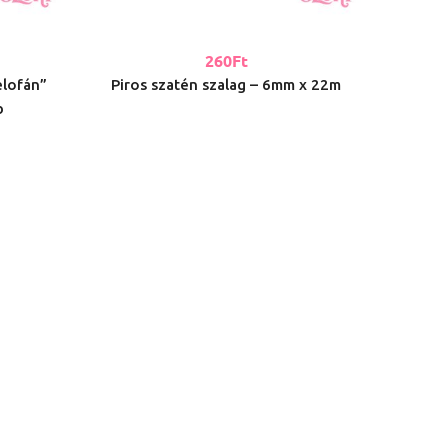
260
Ft
elofán”
Piros szatén szalag – 6mm x 22m
Bordó
b