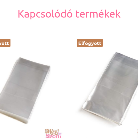
Kapcsolódó termékek
yott
Elfogyott