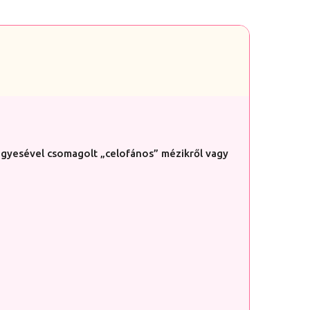
gyesével csomagolt „celofános” mézikről vagy
.