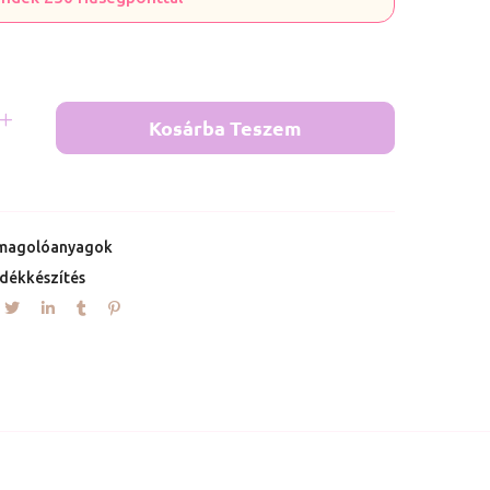
Kosárba Teszem
magolóanyagok
dékkészítés