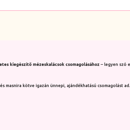
ú
etes kiegészítő mézeskalácsok csomagolásához
– legyen szó e
 és masnira kötve igazán ünnepi, ajándékhatású csomagolást ad