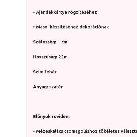
• Ajándékkártya rögzítéséhez
• Masni készítéséhez dekorációnak
Szélesség:
1 cm
Hosszúság:
22m
Szín:
fehér
Anyag:
szatén
Előnyök röviden:
• Mézeskalács csomagoláshoz tökéletes választ