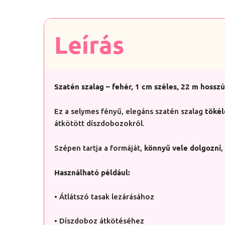
Leírás
Szatén szalag – fehér, 1 cm széles, 22 m hossz
tökél
Ez a selymes fényű, elegáns szatén szalag
átkötött díszdobozokról.
könnyű vele dolgozni
Szépen tartja a formáját,
,
Használható például:
• Átlátszó tasak lezárásához
• Díszdoboz átkötéséhez