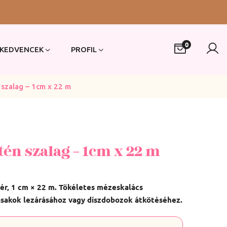
0
KEDVENCEK
PROFIL
 szalag – 1cm x 22 m
tén szalag – 1cm x 22 m
hér, 1 cm × 22 m. Tökéletes mézeskalács
sakok lezárásához vagy díszdobozok átkötéséhez.