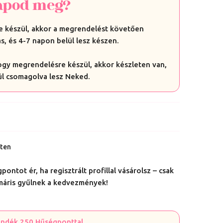
apod meg?
 készül, akkor a megrendelést követően
s, és 4-7 napon belül lesz készen.
hogy megrendelésre készül, akkor készleten van,
ül csomagolva lesz Neked.
eten
ontot ér, ha regisztrált profillal vásárolsz – csak
 máris gyűlnek a kedvezmények!
jándék 250 Hűségponttal