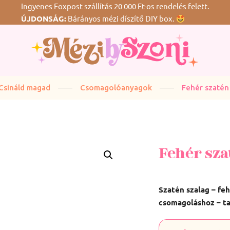
Ingyenes Foxpost szállítás 20 000 Ft-os rendelés felett.
ÚJDONSÁG:
Bárányos mézi díszítő DIY box.
G
Csináld magad
Csomagolóanyagok
Fehér szatén
Fehér sza
Szatén szalag – fe
csomagoláshoz – ta