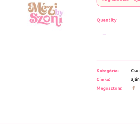
Quantity
Kategória:
Cso
Címke:
aján
Megosztom: