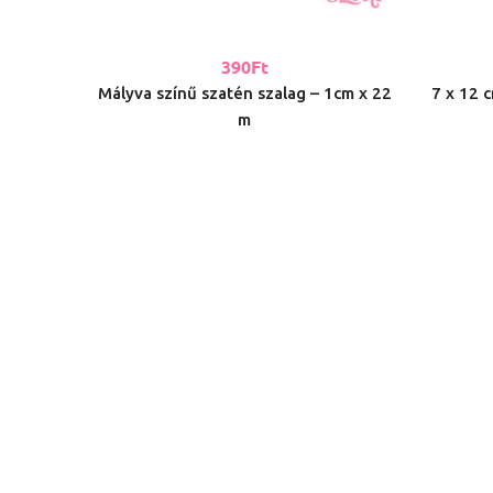
390
Ft
Mályva színű szatén szalag – 1cm x 22
7 x 12 c
m