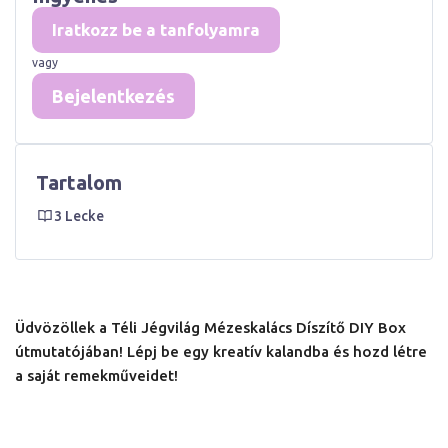
Iratkozz be a tanfolyamra
vagy
Bejelentkezés
Tartalom
3 Lecke
Üdvözöllek a Téli Jégvilág Mézeskalács Díszítő DIY Box
útmutatójában! Lépj be egy kreatív kalandba és hozd létre
a saját remekműveidet!