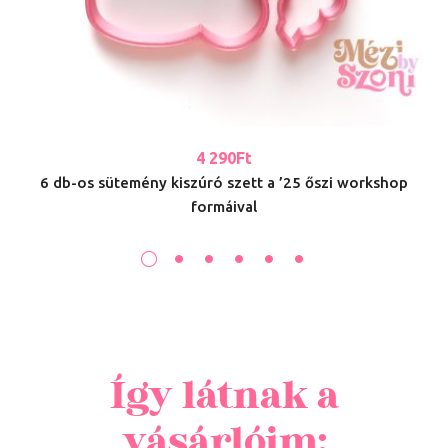
4 290
Ft
6 db-os sütemény kiszúró szett a ’25 őszi workshop
formáival
Így látnak a
vásárlóim: