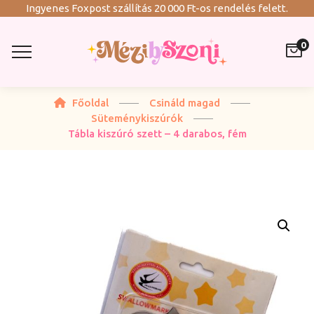
Ingyenes Foxpost szállítás 20 000 Ft-os rendelés felett.
0
Főoldal
Csináld magad
Süteménykiszúrók
Tábla kiszúró szett – 4 darabos, fém