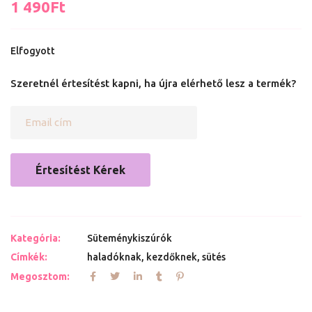
1 490
Ft
Elfogyott
Szeretnél értesítést kapni, ha újra elérhető lesz a termék?
Értesítést Kérek
Kategória:
Süteménykiszúrók
Címkék:
haladóknak
,
kezdőknek
,
sütés
Megosztom: