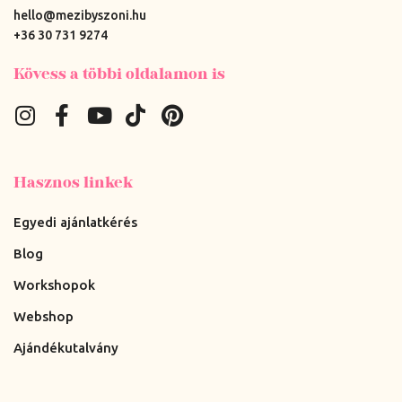
hello@mezibyszoni.hu
+36 30 731 9274
Kövess a többi oldalamon is
Hasznos linkek
Egyedi ajánlatkérés
Blog
Workshopok
Webshop
Ajándékutalvány