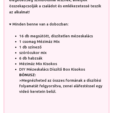
összekapcsolják a családot és emlékezetessé teszik
az alkalmat!
♥ Minden benne van a dobozban:
16 db megsütött, díszítetlen mézeskalács
1 csomag Mézimáz Mix
1 db színező
szórócukor mix
6 db habzsák
Mézimáz Mix Kisokos
DIY Mézeskalács Díszítő Box Kisokos
BÓNUSZ:
>Megnézheted az összes formának a díszítési
folyamatát felgyorsítva, zenei aláfestéssel egy
videó keretein belül.