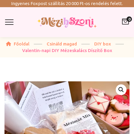
Ingyenes Foxpost szállítás 20 000 Ft-os rendelés felett.
0
Főoldal
Csináld magad
DIY box
Valentin-napi DIY Mézeskalács Díszítő Box