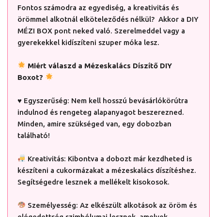
Fontos számodra az egyediség, a kreativitás és
örömmel alkotnál elköteleződés nélkül? Akkor a DIY
MÉZI BOX pont neked való. Szerelmeddel vagy a
gyerekekkel kidíszíteni szuper móka lesz.
Miért válaszd a Mézeskalács Díszítő DIY
Boxot?
♥ Egyszerűség: Nem kell hosszú bevásárlókörútra
indulnod és rengeteg alapanyagot beszerezned.
Minden, amire szükséged van, egy dobozban
található!
Kreativitás: Kibontva a dobozt már kezdheted is
készíteni a cukormázakat a mézeskalács díszítéshez.
Segítségedre lesznek a mellékelt kisokosok.
Személyesség: Az elkészült alkotások az öröm és
elégedettség szimbólumai lesznek, amelyek