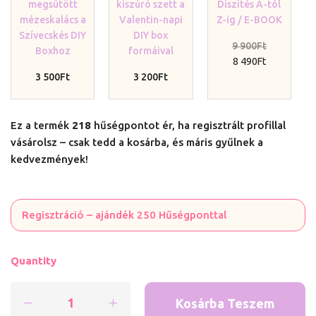
megsütött
kiszúró szett a
Díszítés A-tól
DIY
napi
BOOK
mézeskalács a
Valentin-napi
Z-ig / E-BOOK
Boxhoz
DIY
Szívecskés DIY
DIY box
box
9 900
Ft
Boxhoz
formáival
formáival
8 490
Ft
3 500
Ft
3 200
Ft
Ez a termék
218
hűségpontot ér, ha regisztrált profillal
vásárolsz – csak tedd a kosárba, és máris gyűlnek a
kedvezmények!
Regisztráció – ajándék 250 Hűségponttal
Quantity
Kosárba Teszem