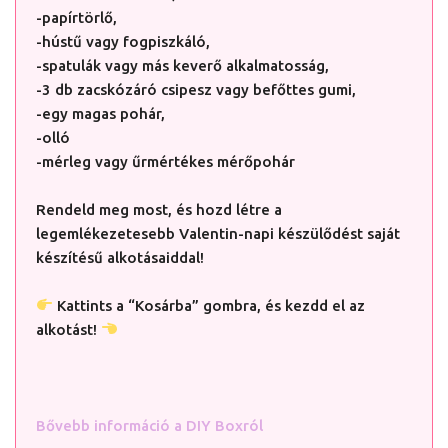
-papírtörlő,
-hústű vagy fogpiszkáló,
-spatulák vagy más keverő alkalmatosság,
-3 db zacskózáró csipesz vagy befőttes gumi,
-egy magas pohár,
-olló
-mérleg vagy űrmértékes mérőpohár
Rendeld meg most, és hozd létre a
legemlékezetesebb Valentin-napi készülődést saját
készítésű alkotásaiddal!
Kattints a “Kosárba” gombra, és kezdd el az
alkotást!
Bővebb információ a DIY Boxról