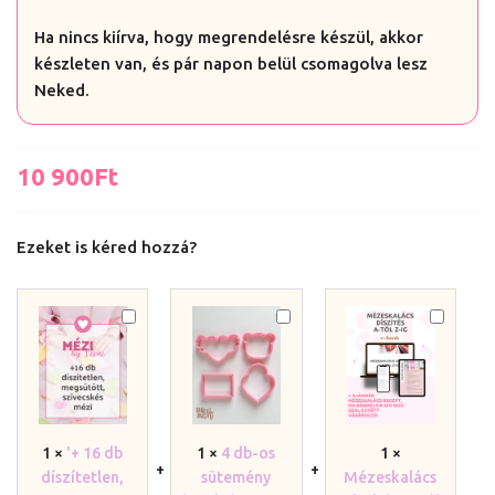
Ha nincs kiírva, hogy megrendelésre készül, akkor
készleten van, és pár napon belül csomagolva lesz
Neked.
10 900
Ft
Ezeket is kéred hozzá?
'+
4
Mézeska
16
db-
Díszítés
db
os
A-
díszítetlen,
sütemény
tól
megsütött
kiszúró
Z-
mézeskalács
szett
ig
1
×
'+ 16 db
1
×
4 db-os
1
×
a
a
/
díszítetlen,
sütemény
Mézeskalács
Szívecskés
Valentin-
E-