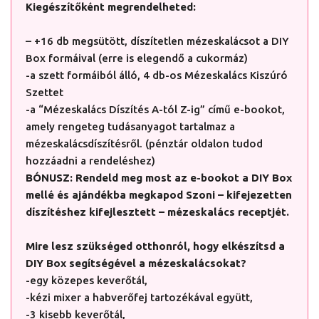
Kiegészítőként megrendelheted:
– +16 db megsütött, díszítetlen mézeskalácsot a DIY
Box formáival (erre is elegendő a cukormáz)
-a szett formáiból álló, 4 db-os Mézeskalács Kiszúró
Szettet
-a “Mézeskalács Díszítés A-tól Z-ig” című e-bookot,
amely rengeteg tudásanyagot tartalmaz a
mézeskalácsdíszítésről. (pénztár oldalon tudod
hozzáadni a rendeléshez)
BÓNUSZ: Rendeld meg most az e-bookot a DIY Box
mellé és ajándékba megkapod Szoni – kifejezetten
díszítéshez kifejlesztett – mézeskalács receptjét.
Mire lesz szükséged otthonról, hogy elkészítsd a
DIY Box segítségével a mézeskalácsokat?
-egy közepes keverőtál,
-kézi mixer a habverőfej tartozékával együtt,
-3 kisebb keverőtál,