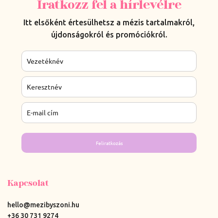
Iratkozz fel a hírlevélre
Itt elsőként értesülhetsz a mézis tartalmakról,
újdonságokról és promóciókról.
Feliratkozás
Kapcsolat
hello@mezibyszoni.hu
+36 30 731 9274