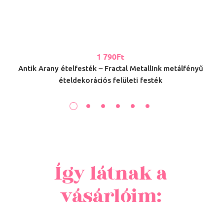
1 790
Ft
Antik Arany ételfesték – Fractal MetallInk metálfényű
ételdekorációs felületi festék
Így látnak a
vásárlóim: