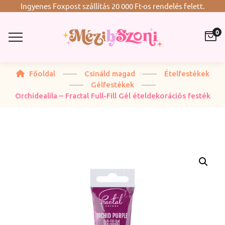
Ingyenes Foxpost szállítás 20 000 Ft-os rendelés felett.
0
Főoldal
Csináld magad
Ételfestékek
Gélfestékek
Orchidealila – Fractal Full-Fill Gél ételdekorációs festék