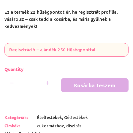
22
Ez a termék
hűségpontot ér, ha regisztrált profillal
vásárolsz – csak tedd a kosárba, és máris gyűlnek a
kedvezmények!
Regisztráció – ajándék 250 Hűségponttal
Quantity
Kosárba Teszem
Kategóriák:
Ételfestékek
,
Gélfestékek
Címkék:
cukormázhoz
,
díszítés