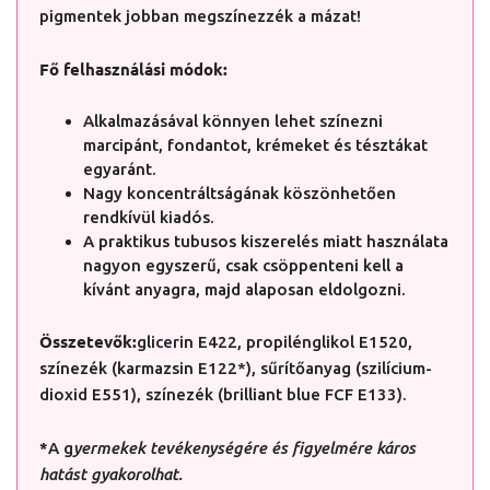
pigmentek jobban megszínezzék a mázat!
Fő felhasználási módok:
Alkalmazásával könnyen lehet színezni
marcipánt, fondantot, krémeket és tésztákat
egyaránt.
Nagy koncentráltságának köszönhetően
rendkívül kiadós.
A praktikus tubusos kiszerelés miatt használata
nagyon egyszerű, csak csöppenteni kell a
kívánt anyagra, majd alaposan eldolgozni.
Összetevők:
glicerin E422, propilénglikol E1520,
színezék (karmazsin E122*), sűrítőanyag (szilícium-
dioxid E551), színezék (brilliant blue FCF E133).
*
A g
yermekek tevékenységére és figyelmére káros
hatást gyakorolhat.