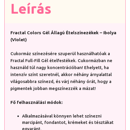
Leírás
Fractal Colors Gél Állagú Ételszínezékek – Ibolya
(Violet)
Cukormáz színezésére szuperül használhatóak a
Fractal Full-Fill Gél ételfestékek. Cukormázban ne
használd túl nagy koncentrációban! Ehelyett, ha
intenzív színt szeretnél, akkor néhány árnyalattal
világosabbra színezd, és várj néhány órát, hogy a
pigmentek jobban megszínezzék a mázat!
Fő felhasználási módok:
Alkalmazásával könnyen lehet színezni
marcipánt, fondantot, krémeket és tésztákat
egyaránt.