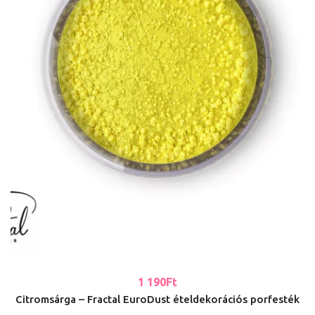
1 190
Ft
Citromsárga – Fractal EuroDust ételdekorációs porfesték