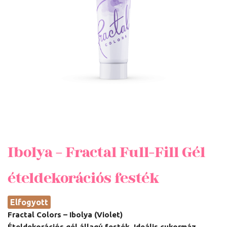
Ibolya – Fractal Full-Fill Gél
ételdekorációs festék
Elfogyott
Fractal Colors – Ibolya (Violet)
Ételdekorációs gél állagú festék. Ideális cukormáz