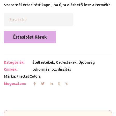
Szeretnél értesítést kapni, ha újra elérhető lesz a termék?
Értesítést Kérek
Kategóriák:
Ételfestékek
,
Gélfestékek
,
Újdonság
Címkék:
cukormázhoz
,
díszítés
Márka:
Fractal Colors
Megosztom: