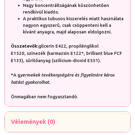
Nagy koncentráltságának köszönhetően
rendkívül kiadós.
A praktikus tubusos kiszerelés miatt használata
nagyon egyszerű, csak csöppenteni kell a
kívánt anyagra, majd alaposan eldolgozni.
Összetevők:
glicerin E422, propilénglikol
E1520, színezék (karmazsin E122*, brilliant blue FCF
E133), sűrítőanyag (szilícium-dioxid E551).
*
A g
yermekek tevékenységére és figyelmére káros
hatást gyakorolhat.
Önmagában nem fogyasztandó.
Vélemények (0)