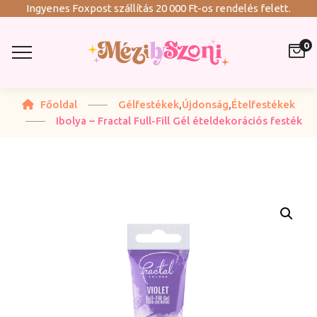
Ingyenes Foxpost szállítás 20 000 Ft-os rendelés felett.
0
Főoldal
Gélfestékek
,
Újdonság
,
Ételfestékek
Ibolya – Fractal Full-Fill Gél ételdekorációs festék