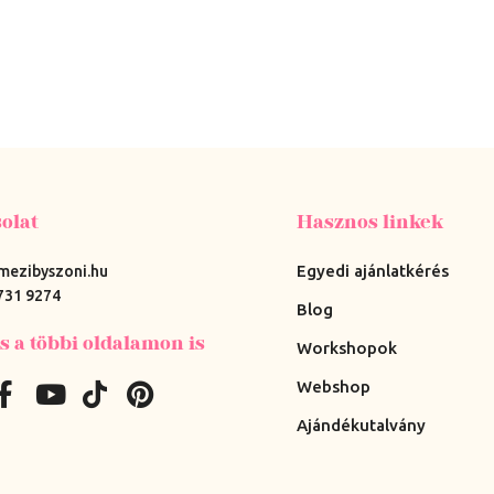
olat
Hasznos linkek
Egyedi ajánlatkérés
mezibyszoni.hu
731 9274
Blog
s a többi oldalamon is
Workshopok
Webshop
Ajándékutalvány