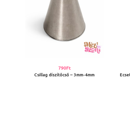
790
Ft
Csillag díszítőcső – 3mm-4mm
Ecset