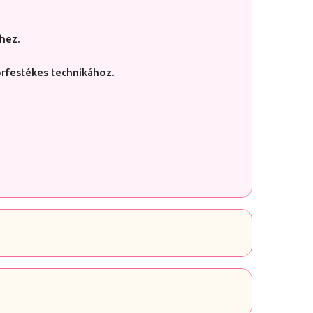
hez.
orfestékes technikához.