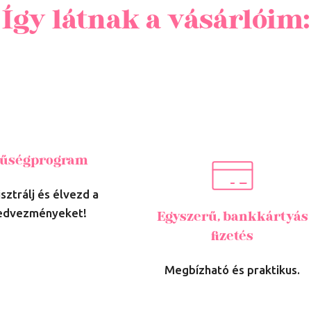
Így látnak a vásárlóim:
űségprogram
sztrálj és élvezd a
edvezményeket!
Egyszerű, bankkártyás
fizetés
Megbízható és praktikus.