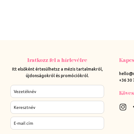
Iratkozz fel a hírlevélre
Kapcs
Itt elsőként értesülhetsz a mézis tartalmakról,
hello@
újdonságokról és promóciókról.
+36 30 
Köves