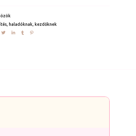
közök
ítés
,
haladóknak
,
kezdőknek