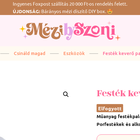
Ingyenes Foxpost szállítás 20 000 Ft-os rendelés felett.
ÚJDONSÁG:
Bárányos mézi díszítő DIY box.
G
Csináld magad
Eszközök
Festék keverő pa
Festék ke
Elfogyott
Műanyag festékpale
Porfestékek és alk