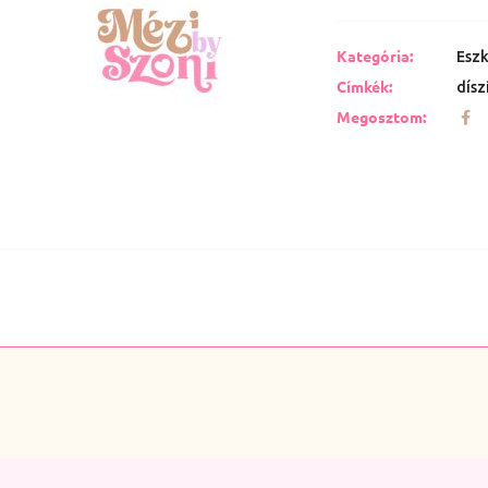
Kategória:
Esz
Címkék:
dísz
Megosztom: