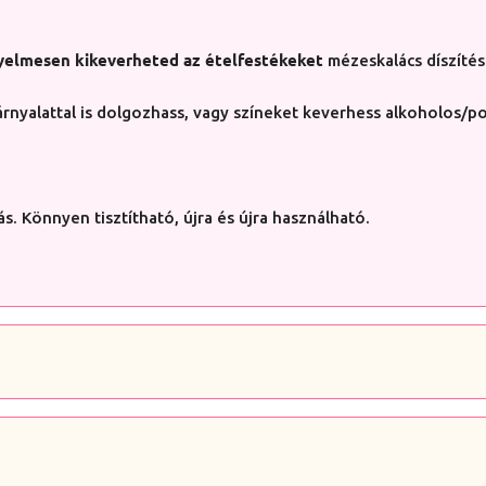
yelmesen kikeverheted az ételfestékeket
mézeskalács díszítés
árnyalattal is dolgozhass, vagy színeket keverhess alkoholos/p
s. Könnyen tisztítható, újra és újra használható.