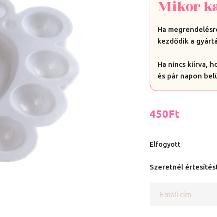
Mikor k
Ha megrendelésre
kezdődik a gyártá
Ha nincs kiírva, 
és pár napon bel
450
Ft
Elfogyott
Szeretnél értesítést