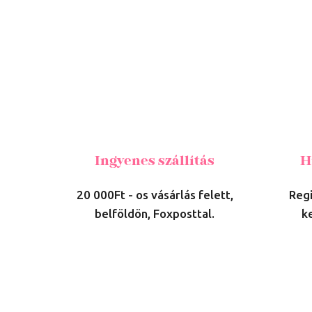
Ingyenes szállítás
H
20 000Ft - os vásárlás felett,
Regi
belföldön, Foxposttal.
k