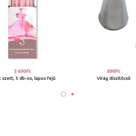
3 690
Ft
890
Ft
 szett, 5 db-os, lapos fejű
Virág díszítőcső