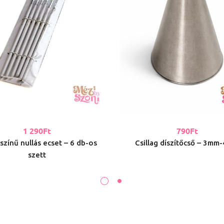
1 290
Ft
790
Ft
színű nullás ecset – 6 db-os
Csillag díszítőcső – 3m
szett