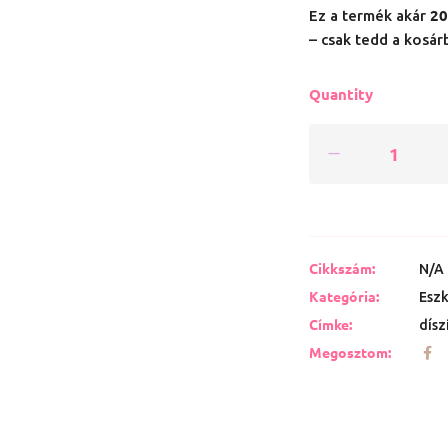
20
Ez a termék akár
– csak tedd a kosár
Quantity
Cikkszám:
N/A
Kategória:
Esz
Címke:
dísz
Megosztom: