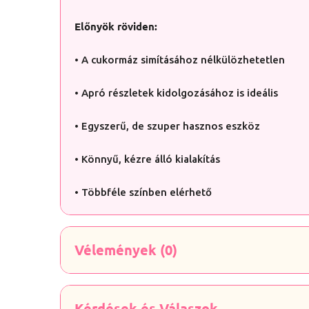
Előnyök röviden:
• A cukormáz simításához nélkülözhetetlen
• Apró részletek kidolgozásához is ideális
• Egyszerű, de szuper hasznos eszköz
• Könnyű, kézre álló kialakítás
• Többféle színben elérhető
Vélemények (0)
Kérdések és Válaszok