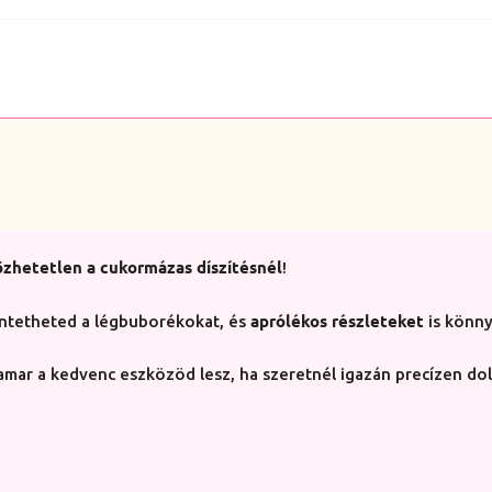
özhetetlen a cukormázas díszítésnél
!
aprólékos részleteket
üntetheted a légbuborékokat, és
is könny
hamar a kedvenc eszközöd lesz, ha szeretnél igazán precízen do