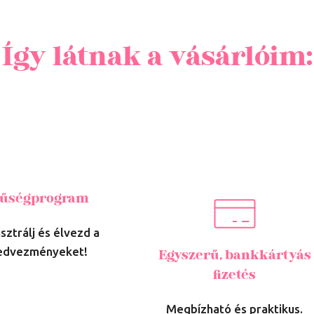
Így látnak a vásárlóim:
űségprogram
sztrálj és élvezd a
edvezményeket!
Egyszerű, bankkártyás
fizetés
Megbízható és praktikus.