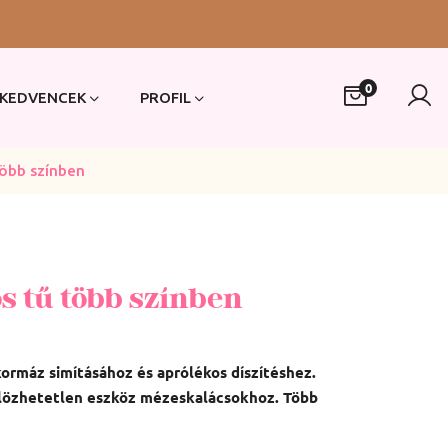
0
KEDVENCEK
PROFIL
több színben
s tű több színben
kormáz simításához és aprólékos díszítéshez.
ülözhetetlen eszköz mézeskalácsokhoz. Több