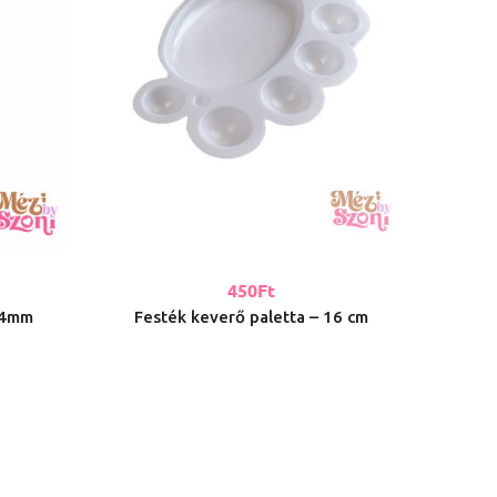
450
Ft
m-4mm
Festék keverő paletta – 16 cm
Állíth