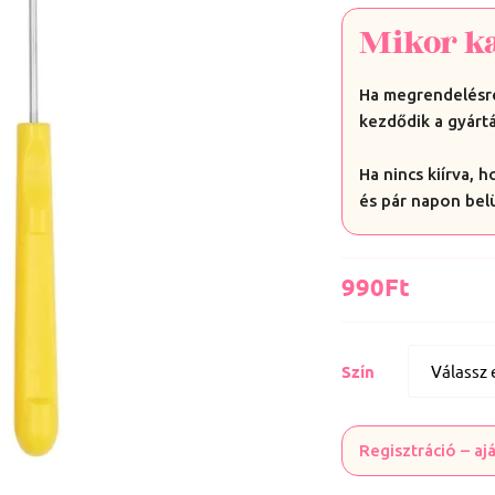
Mikor k
Ha megrendelésre
kezdődik a gyártá
Ha nincs kiírva, 
és pár napon bel
990
Ft
Szín
Regisztráció – a