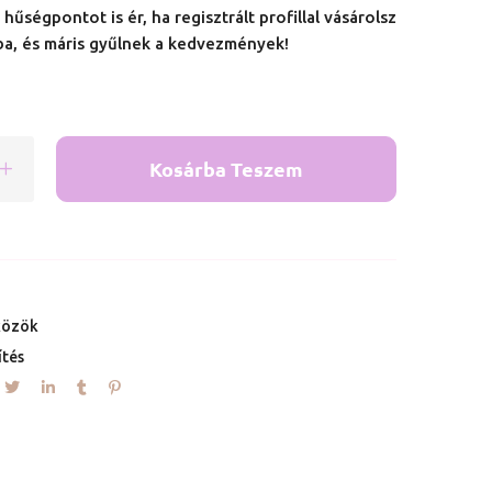
hűségpontot is ér, ha regisztrált profillal vásárolsz
ba, és máris gyűlnek a kedvezmények!
Kosárba Teszem
közök
ítés