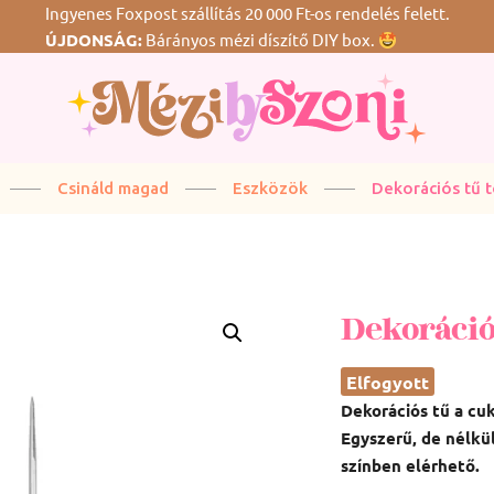
Ingyenes Foxpost szállítás 20 000 Ft-os rendelés felett.
ÚJDONSÁG:
Bárányos mézi díszítő DIY box.
G
Csináld magad
Eszközök
Dekorációs tű 
Dekoráció
Elfogyott
Dekorációs tű a cu
Egyszerű, de nélk
színben elérhető.