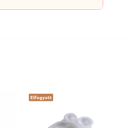
Elfogyott
Elfog