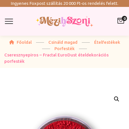
Ingyenes Foxpost szállítás 20 000 Ft-os rendelés felett.
0
Főoldal
Csináld magad
Ételfestékek
Porfesték
Cseresznyepiros – Fractal EuroDust ételdekorációs
porfesték