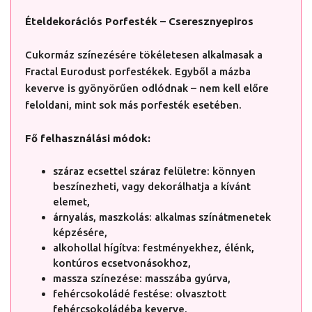
Ételdekorációs Porfesték – Cseresznyepiros
Cukormáz színezésére tökéletesen alkalmasak a
Fractal Eurodust porfestékek. Egyből a mázba
keverve is gyönyörűen odlódnak – nem kell előre
feloldani, mint sok más porfesték esetében.
Fő felhasználási módok:
száraz ecsettel száraz felületre: könnyen
beszínezheti, vagy dekorálhatja a kívánt
elemet,
árnyalás, maszkolás: alkalmas színátmenetek
képzésére,
alkohollal hígítva: festményekhez, élénk,
kontúros ecsetvonásokhoz,
massza színezése: masszába gyúrva,
fehércsokoládé festése: olvasztott
fehércsokoládéba keverve.