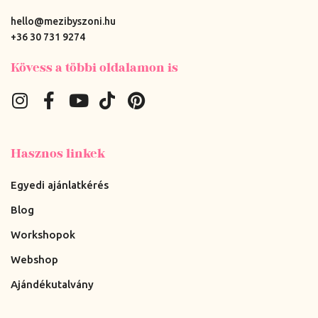
hello@mezibyszoni.hu
+36 30 731 9274
Kövess a többi oldalamon is
Hasznos linkek
Egyedi ajánlatkérés
Blog
Workshopok
Webshop
Ajándékutalvány