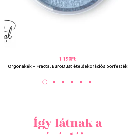
1 190
Ft
Orgonakék – Fractal EuroDust ételdekorációs porfesték
Így látnak a