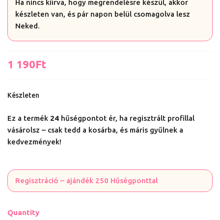
Ha nincs kiírva, hogy megrendelésre készül, akkor
készleten van, és pár napon belül csomagolva lesz
Neked.
1 190
Ft
Készleten
Ez a termék
24
hűségpontot ér, ha regisztrált profillal
vásárolsz – csak tedd a kosárba, és máris gyűlnek a
kedvezmények!
Regisztráció – ajándék 250 Hűségponttal
Quantity