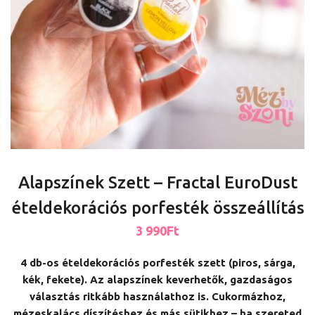
Alapszínek Szett – Fractal EuroDust
ételdekorációs porfesték összeállítás
3 990
Ft
4 db-os ételdekorációs porfesték szett (piros, sárga,
kék, fekete). Az alapszínek keverhetők, gazdaságos
választás ritkább használathoz is. Cukormázhoz,
mézeskalács díszítéshez és más sütikhez – ha szereted