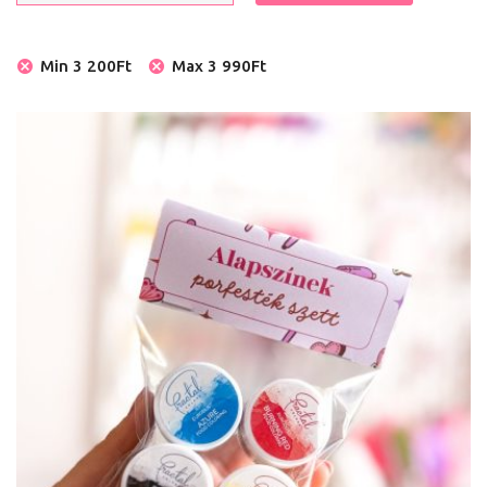
Min
3 200
Ft
Max
3 990
Ft