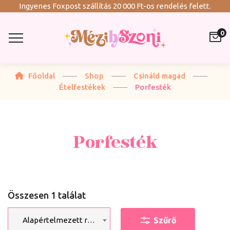
Ingyenes Foxpost szállítás 20 000 Ft-os rendelés felett.
0
Főoldal
Shop
Csináld magad
Ételfestékek
Porfesték
Porfesték
Összesen 1 találat
Szűrő
Alapértelmezett rendezés